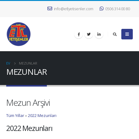
info@etlyetisenler.com
0506 314 00 80
EV
MEZUNLAR
MEZUNLAR
Mezun Arşivi
Tüm Yıllar
»
2022 Mezunları
2022 Mezunları