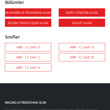
Bölümler
MUHASEBE VE FİNANSMAN ALANI
BÜRO YÖNETİMİ ALANI
BİLİŞİM TEKNOLOJİLERİ ALANI
ADALET ALANI
Sınıflar
AMP - 12. Sınıf / E
AMP - 12. Sınıf / D
AMP - 12. Sınıf / C
AMP - 12. Sınıf / B
AMP - 12. Sınıf / A
MAILING LISTEMIZE DAHIL OLUN
Her türlü kampanya ve yeniliklerimizden haberdar olmak isterseniz