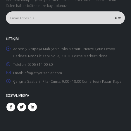
lütfen haber bültenimize kayıt olunuz..
İLETIŞIM
Adres:
Şükrüpaşa Mah Şehit Polis Memuru Nefize Çetin Özsoy
Caddesi No:23 İç Kapı No: A, 22030 Edirne Merkez/Edirne
Telefon:
0506 314 00 80
Email:
info@etlyetisenler.com
Çalışma Saatleri::
P.tsi-Cuma: 9:00 - 18:00 Cumartesi / Pazar: Kapalı
SOSYAL MEDYA