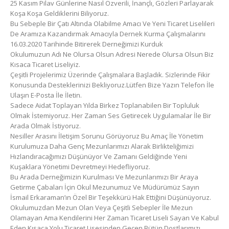
25 Kasım Pilav Günlerine Nasıl Özverili, İnançlı, Gözleri Parlayarak
Koşa Koşa Geldiklerini Biliyoruz.
Bu Sebeple Bir Çatı Altında Olabilme Amacı Ve Yeni Ticaret Liselileri
De Aramıza Kazandırmak Amacıyla Dernek Kurma Çalışmalarını
16.03.2020 Tarihinde Bitirerek Derneğimizi Kurduk
Okulumuzun Adı Ne Olursa Olsun Adresi Nerede Olursa Olsun Biz
Kısaca Ticaret Liseliyiz.
Çeşitli Projelerimiz Üzerinde Çalışmalara Başladık. Sizlerinde Fikir
Konusunda Desteklerinizi Bekliyoruz.Lütfen Bize Yazın Telefon İle
Ulaşın E-Posta İle İletin.
Sadece Aidat Toplayan Yılda Birkez Toplanabilen Bir Topluluk
Olmak İstemiyoruz. Her Zaman Ses Getirecek Uygulamalar İle Bir
Arada Olmak İstiyoruz.
Nesiller Arasını İletişim Sorunu Görüyoruz Bu Amaç İle Yönetim
Kurulumuza Daha Genç Mezunlarımızı Alarak Birlikteliğimizi
Hızlandıracağımızı Düşünüyor Ve Zamanı Geldiğinde Yeni
Kuşaklara Yönetimi Devretmeyi Hedefliyoruz.
Bu Arada Derneğimizin Kurulması Ve Mezunlarımızı Bir Araya
Getirme Çabaları İçin Okul Mezunumuz Ve Müdürümüz Sayın
İsmail Erkaraman’ın Özel Bir Teşekkürü Hak Ettiğini Düşünüyoruz.
Okulumuzdan Mezun Olan Veya Çeşitli Sebepler İle Mezun
Olamayan Ama Kendilerini Her Zaman Ticaret Liseli Sayan Ve Kabul
Eden Kısaca Yolu Ticaret Lisesinden Geçen Bütün Dostlarımızı