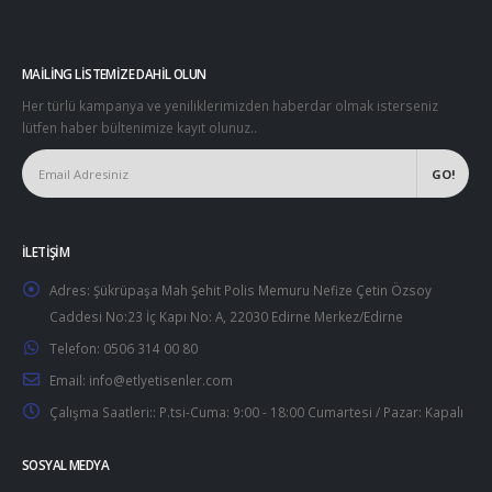
MAILING LISTEMIZE DAHIL OLUN
Her türlü kampanya ve yeniliklerimizden haberdar olmak isterseniz
lütfen haber bültenimize kayıt olunuz..
İLETIŞIM
Adres:
Şükrüpaşa Mah Şehit Polis Memuru Nefize Çetin Özsoy
Caddesi No:23 İç Kapı No: A, 22030 Edirne Merkez/Edirne
Telefon:
0506 314 00 80
Email:
info@etlyetisenler.com
Çalışma Saatleri::
P.tsi-Cuma: 9:00 - 18:00 Cumartesi / Pazar: Kapalı
SOSYAL MEDYA