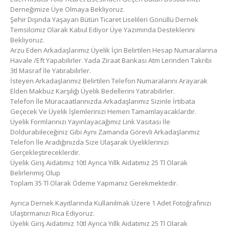
Derneğimize Üye Olmaya Bekliyoruz.
Şehir Dışında Yaşayan Bütün Ticaret Liselileri Gönüllü Dernek
Temsilcimiz Olarak Kabul Ediyor Üye Yazımında Desteklerini
Bekliyoruz.
Arzu Eden Arkadaşlarımız Üyelik İçin Belirtilen Hesap Numaralarına
Havale /Eft Yapabilirler. Yada Ziraat Bankası Atm Lerinden Takribi
3tl Masraf İle Yatırabilirler.
İsteyen Arkadaşlarımız Belirtilen Telefon Numaralarını Arayarak
Elden Makbuz Karşılığı Üyelik Bedellerini Yatırabilirler.
Telefon İle Müracaatlarınızda Arkadaşlarımız Sizinle İrtibata
Geçecek Ve Üyelik İşlemlerinizi Hemen Tamamlayacaklardır.
Üyelik Formlarınızı Yayınlayacağımız Link Vasıtası İle
Doldurabileceğiniz Gibi Aynı Zamanda Görevli Arkadaşlarımız
Telefon İle Aradığınızda Size Ulaşarak Üyeliklerinizi
Gerçekleştireceklerdir.
Üyelik Giriş Aidatımız 10tl Ayrıca Yıllk Aidatımız 25 Tl Olarak
Belirlenmiş Olup
Toplam 35 Tl Olarak Ödeme Yapmanız Gerekmektedir.
Ayrıca Dernek Kayıtlarında Kullanılmak Üzere 1 Adet Fotoğrafınızı
Ulaştırmanızı Rica Ediyoruz.
Üyelik Giriş Aidatımız 10tl Ayrıca Yıllk Aidatımız 25 Tl Olarak