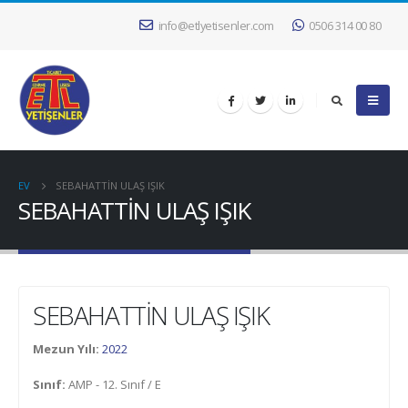
info@etlyetisenler.com
0506 314 00 80
EV
SEBAHATTİN ULAŞ IŞIK
SEBAHATTİN ULAŞ IŞIK
SEBAHATTİN ULAŞ IŞIK
Mezun Yılı:
2022
Sınıf:
AMP - 12. Sınıf / E