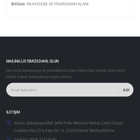
Bölüm:
MUHASEBE VE FİNANSMAN ALANI
MAILING LISTEMIZE DAHIL OLUN
Her türlü kampanya ve yeniliklerimizden haberdar olmak isterseniz
lütfen haber bültenimize kayıt olunuz..
İLETIŞIM
Adres:
Şükrüpaşa Mah Şehit Polis Memuru Nefize Çetin Özsoy
Caddesi No:23 İç Kapı No: A, 22030 Edirne Merkez/Edirne
Telefon:
0506 314 00 80