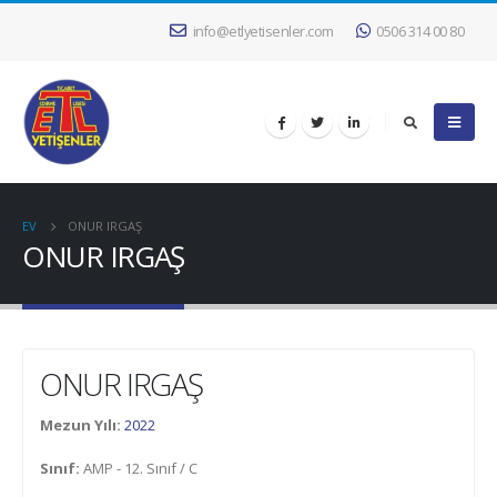
info@etlyetisenler.com
0506 314 00 80
EV
ONUR IRGAŞ
ONUR IRGAŞ
ONUR IRGAŞ
Mezun Yılı:
2022
Sınıf:
AMP - 12. Sınıf / C