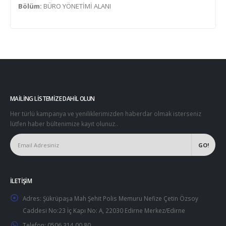
Bölüm:
BÜRO YÖNETİMİ ALANI
MAILING LISTEMIZE DAHIL OLUN
Her türlü kampanya ve yeniliklerimizden haberdar olmak isterseniz
lütfen haber bültenimize kayıt olunuz..
İLETIŞIM
Adres:
Şükrüpaşa Mah Şehit Polis Memuru Nefize Çetin Özsoy
Caddesi No:23 İç Kapı No: A, 22030 Edirne Merkez/Edirne
Telefon:
0506 314 00 80