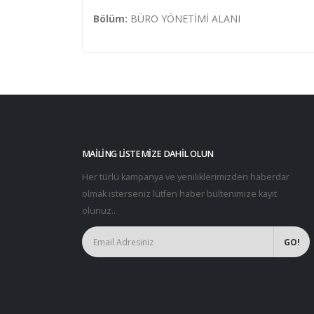
Bölüm:
BÜRO YÖNETİMİ ALANI
MAILING LISTEMIZE DAHIL OLUN
Her türlü kampanya ve yeniliklerimizden haberdar
olmak isterseniz lütfen haber bültenimize kayıt
olunuz..