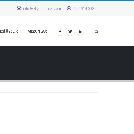
info@etlyetisenler.com
0506 314 00 80
ESİ ÜYELİK
MEZUNLAR