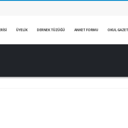
RİSİ
ÜYELİK
DERNEK TÜZÜĞÜ
ANKET FORMU
OKUL GAZET