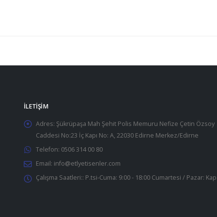
İLETIŞIM
Adres:
Şükrüpaşa Mah Şehit Polis Memuru Nefize Çetin Özsoy
Caddesi No:23 İç Kapı No: A, 22030 Edirne Merkez/Edirne
Telefon:
0506 314 00 80
Email:
info@etlyetisenler.com
Çalışma Saatleri::
P.tsi-Cuma: 9:00 - 18:00 Cumartesi / Pazar: Kap