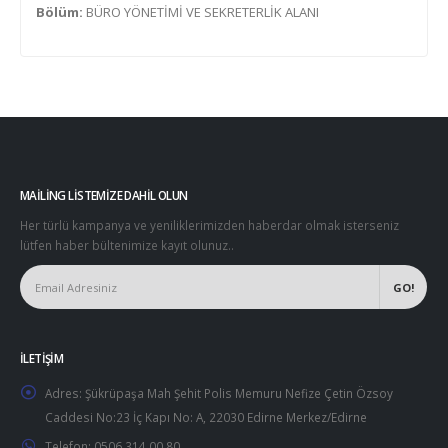
Bölüm:
BÜRO YÖNETİMİ VE SEKRETERLİK ALANI
MAILING LISTEMIZE DAHIL OLUN
Her türlü kampanya ve yeniliklerimizden haberdar olmak isterseniz
lütfen haber bültenimize kayıt olunuz..
İLETIŞIM
Adres:
Şükrüpaşa Mah Şehit Polis Memuru Nefize Çetin Özsoy
Caddesi No:23 İç Kapı No: A, 22030 Edirne Merkez/Edirne
Telefon:
0506 314 00 80