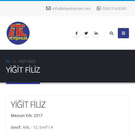
info@etlyetisenler.com
0506 314 00 80
EV
YİĞİT FİLİZ
YİĞİT FİLİZ
YİĞİT FİLİZ
Mezun Yılı:
2017
Sınıf:
AML - 12. Sınıf / A