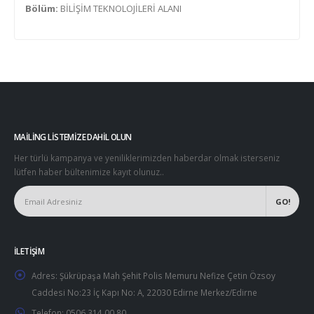
Bölüm:
BİLİŞİM TEKNOLOJİLERİ ALANI
MAILING LISTEMIZE DAHIL OLUN
Her türlü kampanya ve yeniliklerimizden haberdar olmak isterseniz
lütfen haber bültenimize kayıt olunuz..
İLETIŞIM
Adres:
Şükrüpaşa Mah Şehit Polis Memuru Nefize Çetin Özsoy
Caddesi No:23 İç Kapı No: A, 22030 Edirne Merkez/Edirne
Telefon:
0506 314 00 80