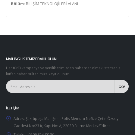
Bölüm:
BİLİŞİM TEKNOLOJİLERİ ALANI
MAILING LISTEMIZE DAHIL OLUN
Her türlü kampanya ve yeniliklerimizden haberdar olmak isterseniz
lütfen haber bültenimize kayıt olunuz..
İLETIŞIM
Adres:
Şükrüpaşa Mah Şehit Polis Memuru Nefize Çetin Özsoy
Caddesi No:23 İç Kapı No: A, 22030 Edirne Merkez/Edirne
Telefon:
0506 314 00 80