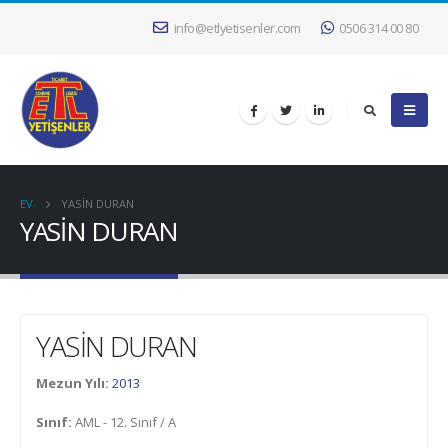
info@etlyetisenler.com
0506 314 00 80
EV
YASİN DURAN
YASİN DURAN
YASİN DURAN
Mezun Yılı:
2013
Sınıf:
AML - 12. Sınıf / A