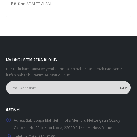
Bölüm:
ADALET ALANI
MAILING LISTEMIZE DAHIL OLUN
Her türlü kampanya ve yeniliklerimizden haberdar olmak isterseniz
lütfen haber bültenimize kayıt olunuz..
İLETIŞIM
Adres:
Şükrüpaşa Mah Şehit Polis Memuru Nefize Çetin Özsoy
Caddesi No:23 İç Kapı No: A, 22030 Edirne Merkez/Edirne
Telefon:
0506 314 00 80