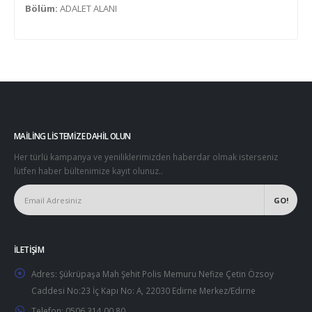
Bölüm:
ADALET ALANI
MAILING LISTEMIZE DAHIL OLUN
Her türlü kampanya ve yeniliklerimizden haberdar olmak isterseniz
lütfen haber bültenimize kayıt olunuz..
İLETIŞIM
Adres:
Şükrüpaşa Mah Şehit Polis Memuru Nefize Çetin Özsoy
Caddesi No:23 İç Kapı No: A, 22030 Edirne Merkez/Edirne
Telefon:
0506 314 00 80