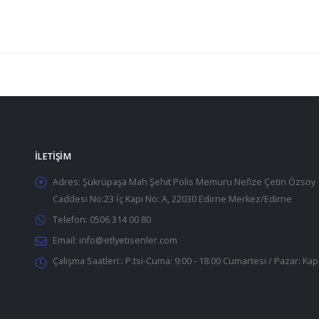
İLETIŞIM
Adres:
Şükrüpaşa Mah Şehit Polis Memuru Nefize Çetin Özsoy
Caddesi No:23 İç Kapı No: A, 22030 Edirne Merkez/Edirne
Telefon:
0506 314 00 80
Email:
info@etlyetisenler.com
Çalışma Saatleri::
P.tsi-Cuma: 9:00 - 18:00 Cumartesi / Pazar: Kap