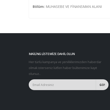
Bölüm:
MUHASEBE VE FİNANSMAN ALANI
MAILING LISTEMIZE DAHIL OLUN
Her türlü kampanya ve yeniliklerimizden haberdar
olmak isterseniz lütfen haber bültenimize kayıt
olunuz..