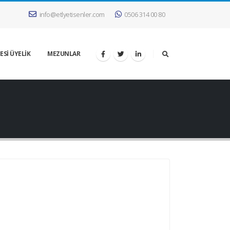
info@etlyetisenler.com
0506 314 00 80
ESİ ÜYELİK
MEZUNLAR