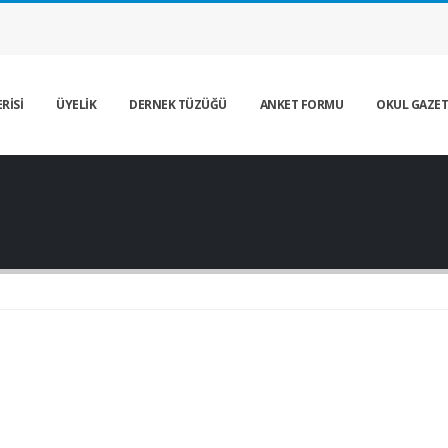
RİSİ
ÜYELİK
DERNEK TÜZÜĞÜ
ANKET FORMU
OKUL GAZET