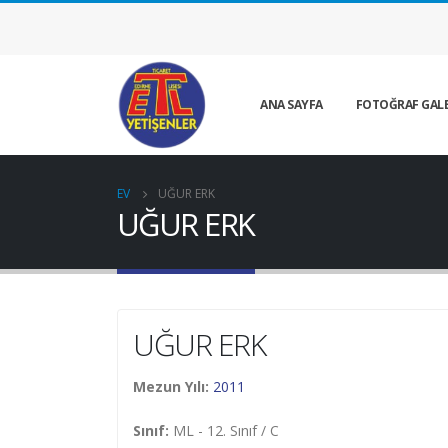
ANA SAYFA
FOTOĞRAF GALE
EV
UĞUR ERK
UĞUR ERK
UĞUR ERK
Mezun Yılı:
2011
Sınıf:
ML - 12. Sınıf / C