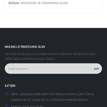
Bölüm:
MUHASEBE VE FİNANSMAN ALANI
MAILING LISTEMIZE DAHIL OLUN
Her türlü kampanya ve yeniliklerimizden haberdar olmak isterseniz
lütfen haber bültenimize kayıt olunuz..
İLETIŞIM
Adres:
Şükrüpaşa Mah Şehit Polis Memuru Nefize Çetin Özsoy
Caddesi No:23 İç Kapı No: A, 22030 Edirne Merkez/Edirne
Telefon:
0506 314 00 80