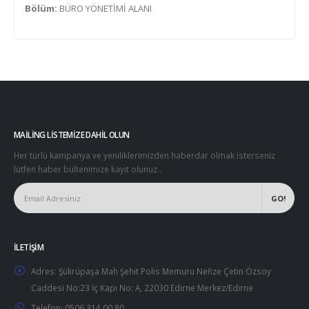
Bölüm:
BÜRO YÖNETİMİ ALANI
MAILING LISTEMIZE DAHIL OLUN
Her türlü kampanya ve yeniliklerimizden haberdar olmak isterseniz
lütfen haber bültenimize kayıt olunuz..
İLETIŞIM
Adres:
Şükrüpaşa Mah Şehit Polis Memuru Nefize Çetin Özsoy
Caddesi No:23 İç Kapı No: A, 22030 Edirne Merkez/Edirne
Telefon:
0506 314 00 80