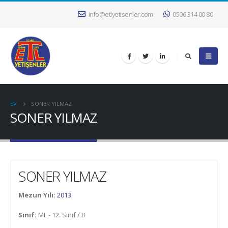
info@etlyetisenler.com
0506 314 00 80
EV
SONER YILMAZ
SONER YILMAZ
SONER YILMAZ
Mezun Yılı:
2013
Sınıf:
ML - 12. Sınıf / B