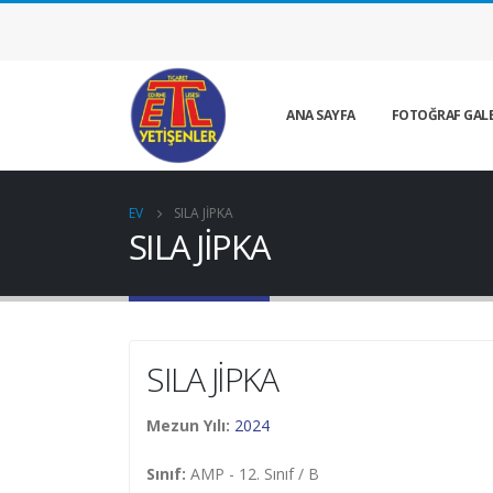
ANA SAYFA
FOTOĞRAF GALE
EV
SILA JİPKA
SILA JİPKA
SILA JİPKA
Mezun Yılı:
2024
Sınıf:
AMP - 12. Sınıf / B