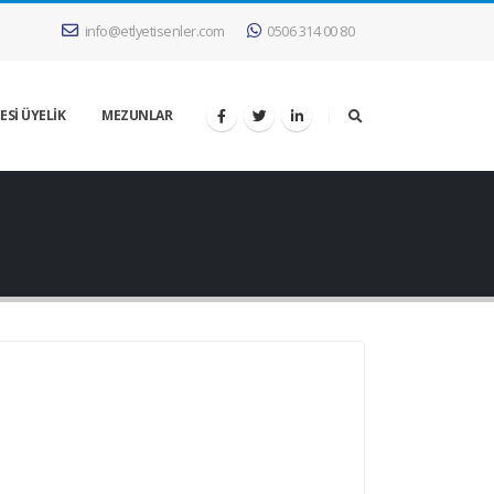
info@etlyetisenler.com
0506 314 00 80
ESİ ÜYELİK
MEZUNLAR