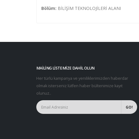
Bölüm:
BİLİŞİM TEKNOLOJİLERİ ALANI
MAILING LISTEMIZE DAHIL OLUN
Her türlü kampanya ve yeniliklerimizden haberdar
olmak isterseniz lütfen haber bültenimize kayıt
olunuz..