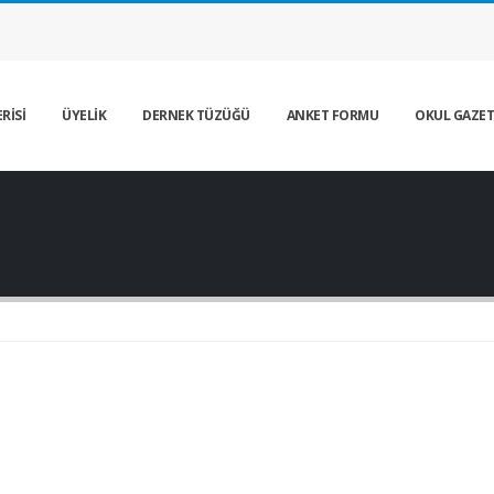
RİSİ
ÜYELİK
DERNEK TÜZÜĞÜ
ANKET FORMU
OKUL GAZET