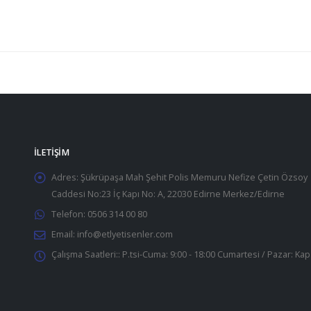
İLETIŞIM
Adres:
Şükrüpaşa Mah Şehit Polis Memuru Nefize Çetin Özsoy
Caddesi No:23 İç Kapı No: A, 22030 Edirne Merkez/Edirne
Telefon:
0506 314 00 80
Email:
info@etlyetisenler.com
Çalışma Saatleri::
P.tsi-Cuma: 9:00 - 18:00 Cumartesi / Pazar: Kap