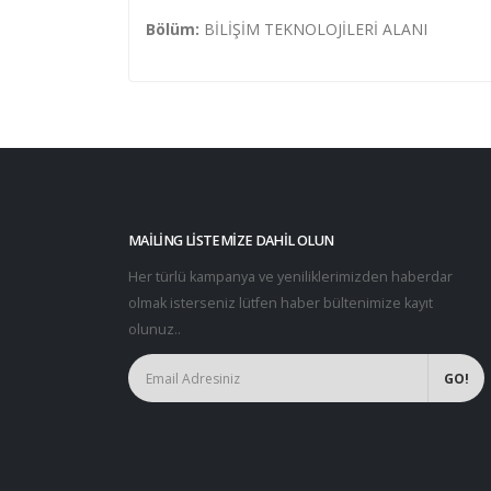
Bölüm:
BİLİŞİM TEKNOLOJİLERİ ALANI
MAILING LISTEMIZE DAHIL OLUN
Her türlü kampanya ve yeniliklerimizden haberdar
olmak isterseniz lütfen haber bültenimize kayıt
olunuz..