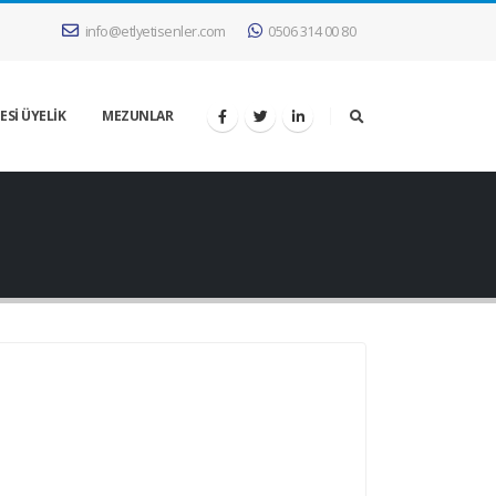
info@etlyetisenler.com
0506 314 00 80
ESİ ÜYELİK
MEZUNLAR