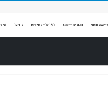
RİSİ
ÜYELİK
DERNEK TÜZÜĞÜ
ANKET FORMU
OKUL GAZET