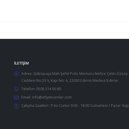
İLETIŞIM
Adres:
Şükrüpaşa Mah Şehit Polis Memuru Nefize Çetin Özsoy
Caddesi No:23 İç Kapı No: A, 22030 Edirne Merkez/Edirne
Telefon:
0506 314 00 80
Email:
info@etlyetisenler.com
Çalışma Saatleri::
P.tsi-Cuma: 9:00 - 18:00 Cumartesi / Pazar: Kap