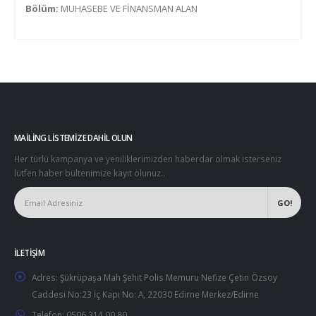
Bölüm:
MUHASEBE VE FİNANSMAN ALAN
MAILING LISTEMIZE DAHIL OLUN
Her türlü kampanya ve yeniliklerimizden haberdar olmak isterseniz
lütfen haber bültenimize kayıt olunuz..
İLETIŞIM
Adres:
Şükrüpaşa Mah Şehit Polis Memuru Nefize Çetin Özsoy
Caddesi No:23 İç Kapı No: A, 22030 Edirne Merkez/Edirne
Telefon:
0506 314 00 80