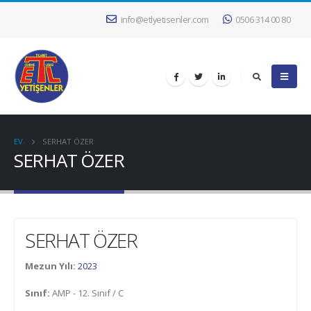
info@etlyetisenler.com
0506 314 00 80
EV
SERHAT ÖZER
SERHAT ÖZER
SERHAT ÖZER
Mezun Yılı:
2023
Sınıf:
AMP - 12. Sınıf / C