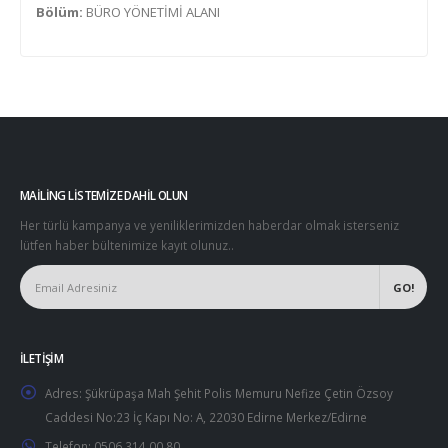
Bölüm:
BÜRO YÖNETİMİ ALANI
MAILING LISTEMIZE DAHIL OLUN
Her türlü kampanya ve yeniliklerimizden haberdar olmak isterseniz
lütfen haber bültenimize kayıt olunuz..
İLETIŞIM
Adres:
Şükrüpaşa Mah Şehit Polis Memuru Nefize Çetin Özsoy
Caddesi No:23 İç Kapı No: A, 22030 Edirne Merkez/Edirne
Telefon:
0506 314 00 80