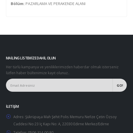
Bölüm:
PAZARLAMA VE PERAKENDE ALANI
MAILING LISTEMIZE DAHIL OLUN
Her türlü kampanya ve yeniliklerimizden haberdar olmak isterseniz
lütfen haber bültenimize kayıt olunuz..
İLETIŞIM
Adres:
Şükrüpaşa Mah Şehit Polis Memuru Nefize Çetin Özsoy
Caddesi No:23 İç Kapı No: A, 22030 Edirne Merkez/Edirne
Telefon:
0506 314 00 80