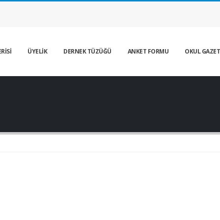
RİSİ
ÜYELİK
DERNEK TÜZÜĞÜ
ANKET FORMU
OKUL GAZET