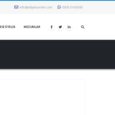
info@etlyetisenler.com
0506 314 00 80
ESİ ÜYELİK
MEZUNLAR