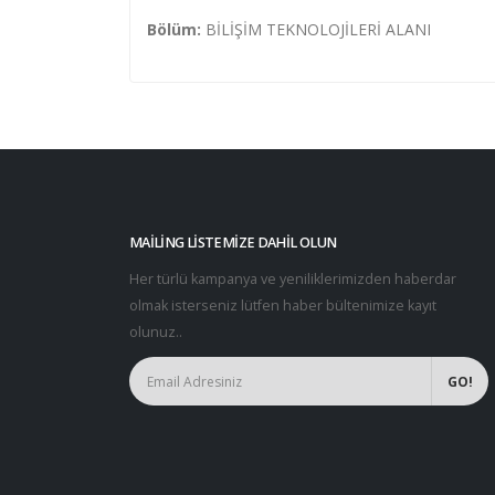
Bölüm:
BİLİŞİM TEKNOLOJİLERİ ALANI
MAILING LISTEMIZE DAHIL OLUN
Her türlü kampanya ve yeniliklerimizden haberdar
olmak isterseniz lütfen haber bültenimize kayıt
olunuz..