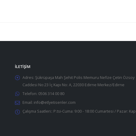
İLETIŞIM
Adres:
Şükrüpaşa Mah Şehit Polis Memuru Nefize Çetin Özsoy
Caddesi No:23 İç Kapı No: A, 22030 Edirne Merkez/Edirne
Telefon:
0506 314 00 80
Email:
info@etlyetisenler.com
Çalışma Saatleri::
P.tsi-Cuma: 9:00 - 18:00 Cumartesi / Pazar: Kap