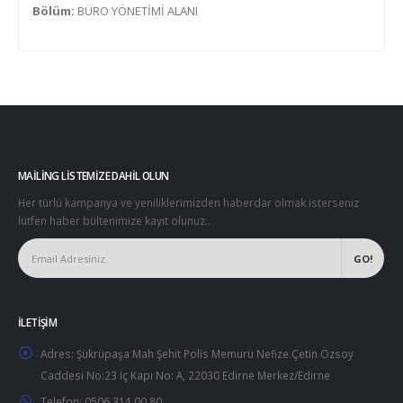
Bölüm:
BÜRO YÖNETİMİ ALANI
MAILING LISTEMIZE DAHIL OLUN
Her türlü kampanya ve yeniliklerimizden haberdar olmak isterseniz
lütfen haber bültenimize kayıt olunuz..
İLETIŞIM
Adres:
Şükrüpaşa Mah Şehit Polis Memuru Nefize Çetin Özsoy
Caddesi No:23 İç Kapı No: A, 22030 Edirne Merkez/Edirne
Telefon:
0506 314 00 80