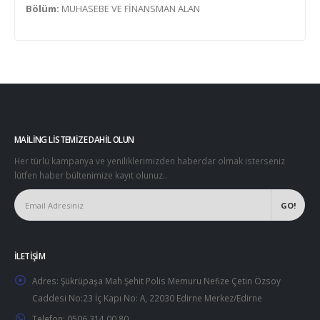
Bölüm:
MUHASEBE VE FİNANSMAN ALAN
MAILING LISTEMIZE DAHIL OLUN
Her türlü kampanya ve yeniliklerimizden haberdar olmak isterseniz
lütfen haber bültenimize kayıt olunuz..
İLETIŞIM
Adres:
Şükrüpaşa Mah Şehit Polis Memuru Nefize Çetin Özsoy
Caddesi No:23 İç Kapı No: A, 22030 Edirne Merkez/Edirne
Telefon:
0506 314 00 80