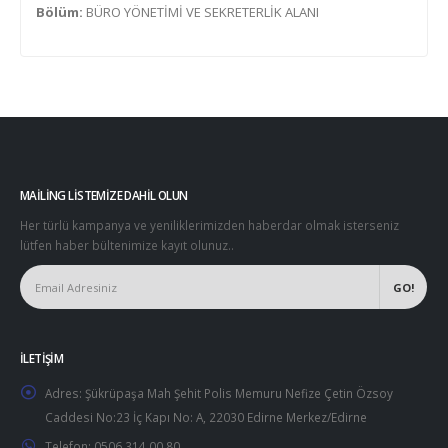
Bölüm:
BÜRO YÖNETİMİ VE SEKRETERLİK ALANI
MAILING LISTEMIZE DAHIL OLUN
Her türlü kampanya ve yeniliklerimizden haberdar olmak isterseniz
lütfen haber bültenimize kayıt olunuz..
İLETIŞIM
Adres:
Şükrüpaşa Mah Şehit Polis Memuru Nefize Çetin Özsoy
Caddesi No:23 İç Kapı No: A, 22030 Edirne Merkez/Edirne
Telefon:
0506 314 00 80