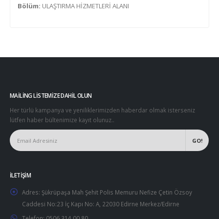
Bölüm:
ULAŞTIRMA HİZMETLERİ ALANI
MAILING LISTEMIZE DAHIL OLUN
Her türlü kampanya ve yeniliklerimizden haberdar olmak isterseniz
lütfen haber bültenimize kayıt olunuz..
İLETIŞIM
Adres:
Şükrüpaşa Mah Şehit Polis Memuru Nefize Çetin Özsoy
Caddesi No:23 İç Kapı No: A, 22030 Edirne Merkez/Edirne
Telefon:
0506 314 00 80