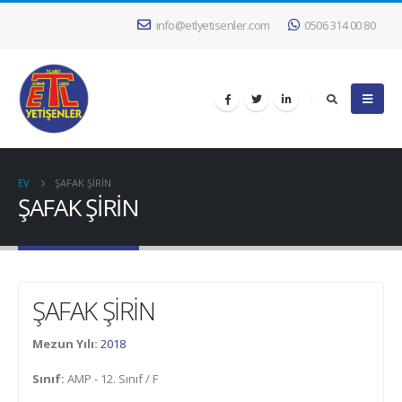
info@etlyetisenler.com
0506 314 00 80
EV
ŞAFAK ŞİRİN
ŞAFAK ŞİRİN
ŞAFAK ŞİRİN
Mezun Yılı:
2018
Sınıf:
AMP - 12. Sınıf / F