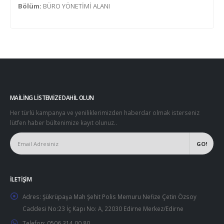
Bölüm:
BÜRO YÖNETİMİ ALANI
MAILING LISTEMIZE DAHIL OLUN
Her türlü kampanya ve yeniliklerimizden haberdar olmak isterseniz
lütfen haber bültenimize kayıt olunuz..
İLETIŞIM
Adres:
Şükrüpaşa Mah Şehit Polis Memuru Nefize Çetin Özsoy
Caddesi No:23 İç Kapı No: A, 22030 Edirne Merkez/Edirne
Telefon:
0506 314 00 80