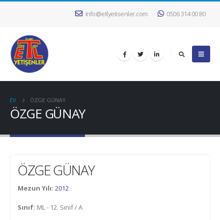
info@etlyetisenler.com
0506 314 00 80
EV
ÖZGE GÜNAY
ÖZGE GÜNAY
ÖZGE GÜNAY
Mezun Yılı:
2012
Sınıf:
ML - 12. Sınıf / A