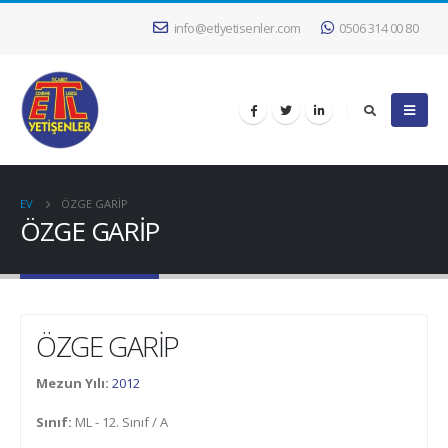
info@etlyetisenler.com
0506 314 00 80
EV
ÖZGE GARİP
ÖZGE GARİP
ÖZGE GARİP
Mezun Yılı:
2012
Sınıf:
ML - 12. Sınıf / A