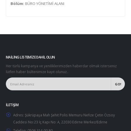
Bölüm:
BÜRO YÖNETİMİ ALANI
MAILING LISTEMIZE DAHIL OLUN
Her türlü kampanya ve yeniliklerimizden haberdar olmak isterseniz
lütfen haber bültenimize kayıt olunuz..
İLETIŞIM
Adres:
Şükrüpaşa Mah Şehit Polis Memuru Nefize Çetin Özsoy
Caddesi No:23 İç Kapı No: A, 22030 Edirne Merkez/Edirne
Telefon:
0506 314 00 80