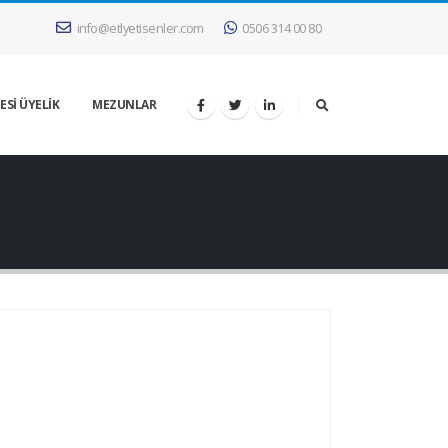
info@etlyetisenler.com
0506 314 00 80
ESİ ÜYELİK
MEZUNLAR