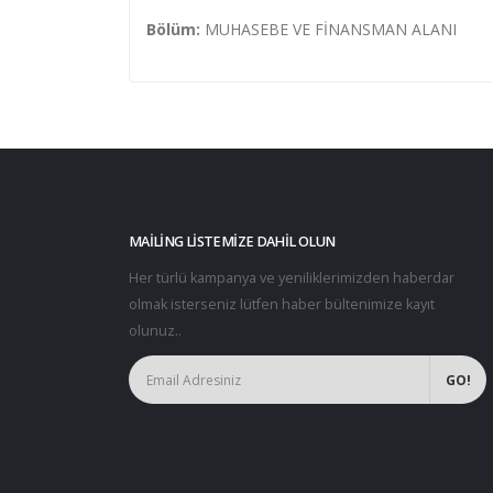
Bölüm:
MUHASEBE VE FİNANSMAN ALANI
MAILING LISTEMIZE DAHIL OLUN
Her türlü kampanya ve yeniliklerimizden haberdar
olmak isterseniz lütfen haber bültenimize kayıt
olunuz..