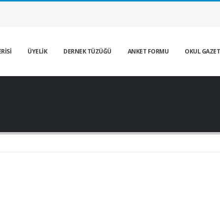
RİSİ
ÜYELİK
DERNEK TÜZÜĞÜ
ANKET FORMU
OKUL GAZET