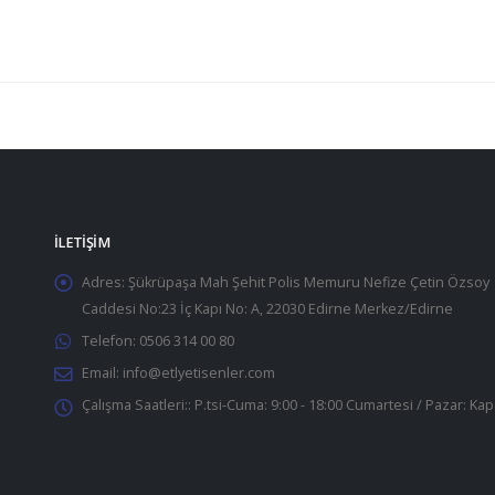
İLETIŞIM
Adres:
Şükrüpaşa Mah Şehit Polis Memuru Nefize Çetin Özsoy
Caddesi No:23 İç Kapı No: A, 22030 Edirne Merkez/Edirne
Telefon:
0506 314 00 80
Email:
info@etlyetisenler.com
Çalışma Saatleri::
P.tsi-Cuma: 9:00 - 18:00 Cumartesi / Pazar: Kap