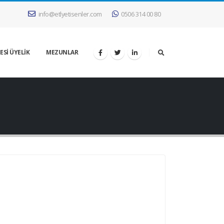
info@etlyetisenler.com
0506 314 00 80
ESİ ÜYELİK
MEZUNLAR