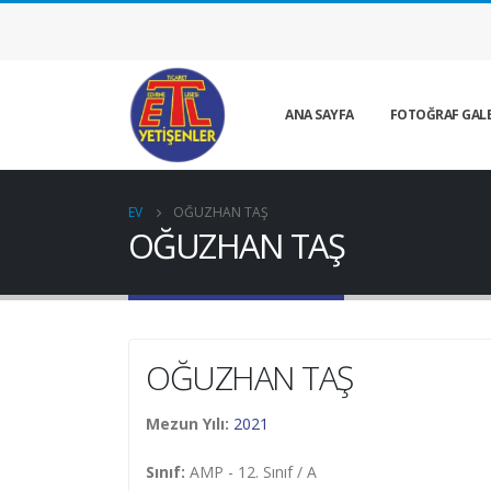
ANA SAYFA
FOTOĞRAF GALE
EV
OĞUZHAN TAŞ
OĞUZHAN TAŞ
OĞUZHAN TAŞ
Mezun Yılı:
2021
Sınıf:
AMP - 12. Sınıf / A