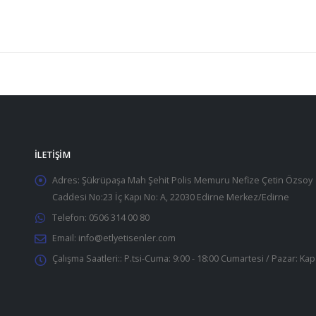
İLETIŞIM
Adres:
Şükrüpaşa Mah Şehit Polis Memuru Nefize Çetin Özsoy
Caddesi No:23 İç Kapı No: A, 22030 Edirne Merkez/Edirne
Telefon:
0506 314 00 80
Email:
info@etlyetisenler.com
Çalışma Saatleri::
P.tsi-Cuma: 9:00 - 18:00 Cumartesi / Pazar: Kap