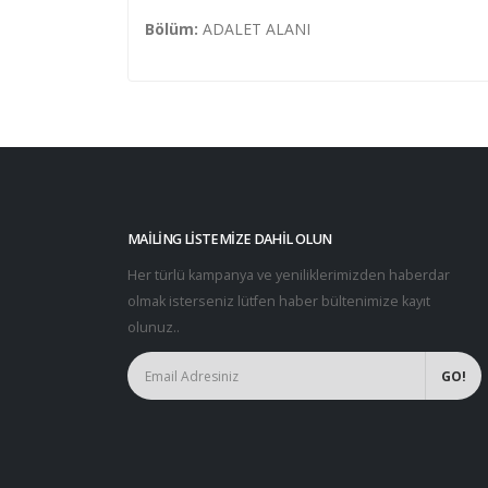
Bölüm:
ADALET ALANI
MAILING LISTEMIZE DAHIL OLUN
Her türlü kampanya ve yeniliklerimizden haberdar
olmak isterseniz lütfen haber bültenimize kayıt
olunuz..