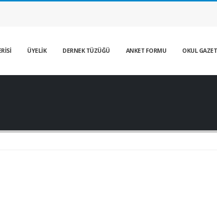
RİSİ
ÜYELİK
DERNEK TÜZÜĞÜ
ANKET FORMU
OKUL GAZET