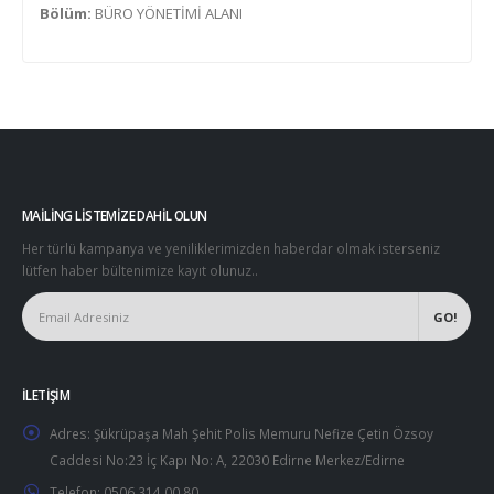
Bölüm:
BÜRO YÖNETİMİ ALANI
MAILING LISTEMIZE DAHIL OLUN
Her türlü kampanya ve yeniliklerimizden haberdar olmak isterseniz
lütfen haber bültenimize kayıt olunuz..
İLETIŞIM
Adres:
Şükrüpaşa Mah Şehit Polis Memuru Nefize Çetin Özsoy
Caddesi No:23 İç Kapı No: A, 22030 Edirne Merkez/Edirne
Telefon:
0506 314 00 80