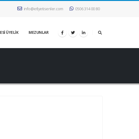
info@etlyetisenler.com
0506 314 00 80
ESİ ÜYELİK
MEZUNLAR