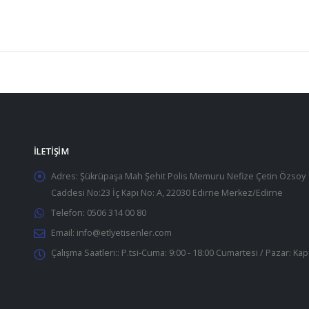
İLETIŞIM
Adres:
Şükrüpaşa Mah Şehit Polis Memuru Nefize Çetin Özsoy
Caddesi No:23 İç Kapı No: A, 22030 Edirne Merkez/Edirne
Telefon:
0506 314 00 80
Email:
info@etlyetisenler.com
Çalışma Saatleri::
P.tsi-Cuma: 9:00 - 18:00 Cumartesi / Pazar: Kap