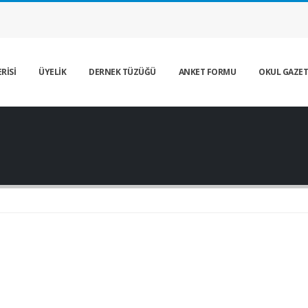
RİSİ
ÜYELİK
DERNEK TÜZÜĞÜ
ANKET FORMU
OKUL GAZET