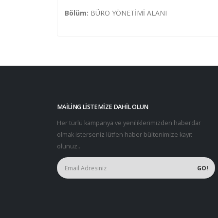
Bölüm:
BÜRO YÖNETİMİ ALANI
MAILING LISTEMIZE DAHIL OLUN
Her türlü kampanya ve yeniliklerimizden haberdar
olmak isterseniz lütfen haber bültenimize kayıt
olunuz..