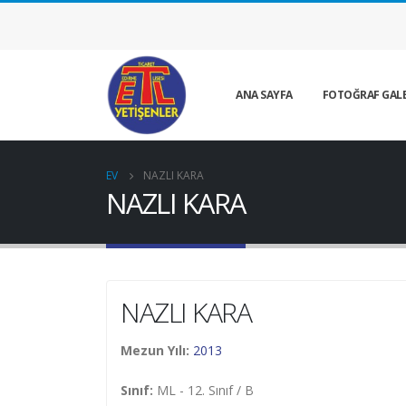
ANA SAYFA
FOTOĞRAF GALE
EV
NAZLI KARA
NAZLI KARA
NAZLI KARA
Mezun Yılı:
2013
Sınıf:
ML - 12. Sınıf / B