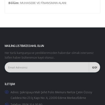
Bölüm:
MUHASEBE VE FİNANSMAN ALANI
MAILING LISTEMIZE DAHIL OLUN
Her türlü kampanya ve yeniliklerimizden haberdar olmak isterseniz
lütfen haber bültenimize kayıt olunuz..
İLETIŞIM
Adres:
Şükrüpaşa Mah Şehit Polis Memuru Nefize Çetin Özsoy
Caddesi No:23 İç Kapı No: A, 22030 Edirne Merkez/Edirne
Telefon:
0506 314 00 80