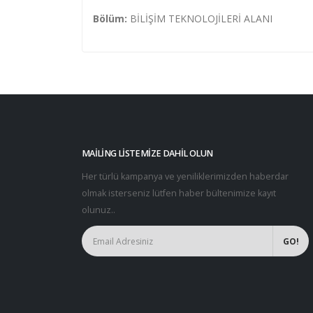
Bölüm:
BİLİŞİM TEKNOLOJİLERİ ALANI
MAILING LISTEMIZE DAHIL OLUN
Her türlü kampanya ve yeniliklerimizden haberdar
olmak isterseniz lütfen haber bültenimize kayıt
olunuz..