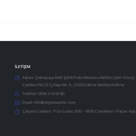
İLETIŞIM
Adres:
Şükrüpaşa Mah Şehit Polis Memuru Nefize Çetin Özsoy
Caddesi No:23 İç Kapı No: A, 22030 Edirne Merkez/Edirne
Telefon:
0506 314 00 80
Email:
info@etlyetisenler.com
Çalışma Saatleri::
P.tsi-Cuma: 9:00 - 18:00 Cumartesi / Pazar: Kap