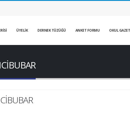
RİSİ
ÜYELİK
DERNEK TÜZÜĞÜ
ANKET FORMU
OKUL GAZET
NCİBUBAR
CİBUBAR