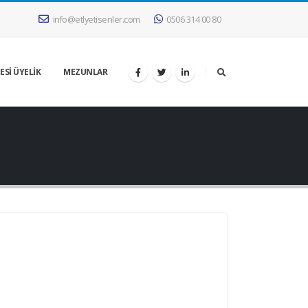
info@etlyetisenler.com
0506 314 00 80
ESİ ÜYELİK
MEZUNLAR