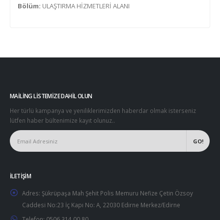
Bölüm:
ULAŞTIRMA HİZMETLERİ ALANI
MAILING LISTEMIZE DAHIL OLUN
Her türlü kampanya ve yeniliklerimizden haberdar olmak isterseniz
lütfen haber bültenimize kayıt olunuz..
İLETIŞIM
Adres:
Şükrüpaşa Mah Şehit Polis Memuru Nefize Çetin Özsoy
Caddesi No:23 İç Kapı No: A, 22030 Edirne Merkez/Edirne
Telefon:
0506 314 00 80