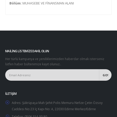
Bölüm:
MUHASEBE VE FİNANSMAN ALANI
MAILING LISTEMIZE DAHIL OLUN
Her türlü kampanya ve yeniliklerimizden haberdar olmak isterseniz
lütfen haber bültenimize kayıt olunuz..
İLETIŞIM
Adres:
Şükrüpaşa Mah Şehit Polis Memuru Nefize Çetin Özsoy
Caddesi No:23 İç Kapı No: A, 22030 Edirne Merkez/Edirne
Telefon:
0506 314 00 80