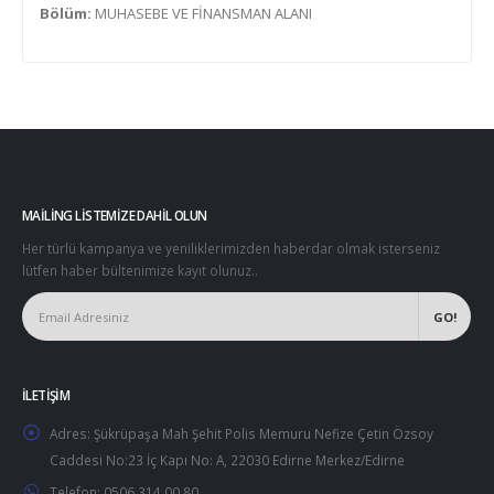
Bölüm:
MUHASEBE VE FİNANSMAN ALANI
MAILING LISTEMIZE DAHIL OLUN
Her türlü kampanya ve yeniliklerimizden haberdar olmak isterseniz
lütfen haber bültenimize kayıt olunuz..
İLETIŞIM
Adres:
Şükrüpaşa Mah Şehit Polis Memuru Nefize Çetin Özsoy
Caddesi No:23 İç Kapı No: A, 22030 Edirne Merkez/Edirne
Telefon:
0506 314 00 80