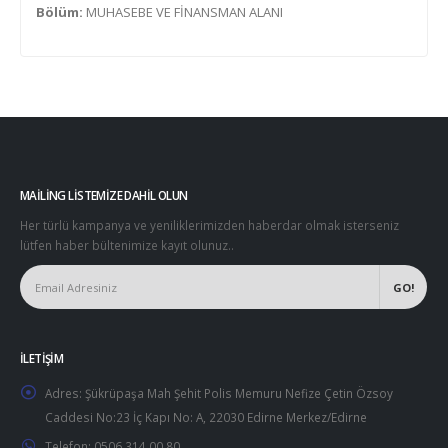
Bölüm:
MUHASEBE VE FİNANSMAN ALANI
MAILING LISTEMIZE DAHIL OLUN
Her türlü kampanya ve yeniliklerimizden haberdar olmak isterseniz
lütfen haber bültenimize kayıt olunuz..
İLETIŞIM
Adres:
Şükrüpaşa Mah Şehit Polis Memuru Nefize Çetin Özsoy
Caddesi No:23 İç Kapı No: A, 22030 Edirne Merkez/Edirne
Telefon:
0506 314 00 80