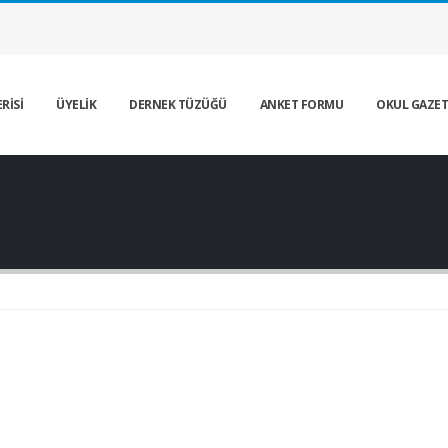
RİSİ
ÜYELİK
DERNEK TÜZÜĞÜ
ANKET FORMU
OKUL GAZET