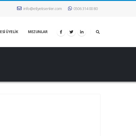
info@etlyetisenler.com
0506 314 00 80
ESİ ÜYELİK
MEZUNLAR