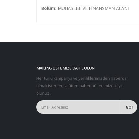
Bölüm:
MUHASEBE VE FİNANSMAN ALANI
MAILING LISTEMIZE DAHIL OLUN
Her türlü kampanya ve yeniliklerimizden haberdar
olmak isterseniz lütfen haber bültenimize kayıt
olunuz..