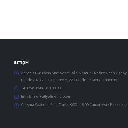
İLETIŞIM
Adres:
Şükrüpaşa Mah Şehit Polis Memuru Nefize Çetin Özsoy
Caddesi No:23 İç Kapı No: A, 22030 Edirne Merkez/Edirne
Telefon:
0506 314 00 80
Email:
info@etlyetisenler.com
Çalışma Saatleri::
P.tsi-Cuma: 9:00 - 18:00 Cumartesi / Pazar: Kap