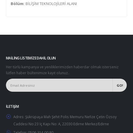
Bölüm:
BİLİŞİM TEKNOLOJİLERİ ALANI
MAILING LISTEMIZE DAHIL OLUN
Her türlü kampanya ve yeniliklerimizden haberdar olmak isterseniz
lütfen haber bültenimize kayıt olunuz..
İLETIŞIM
Adres:
Şükrüpaşa Mah Şehit Polis Memuru Nefize Çetin Özsoy
Caddesi No:23 İç Kapı No: A, 22030 Edirne Merkez/Edirne
Telefon:
0506 314 00 80