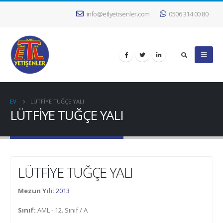
info@etlyetisenler.com
0506 314 00 80
EV
LÜTFİYE TUĞÇE YALI
LÜTFİYE TUĞÇE YALI
LÜTFİYE TUĞÇE YALI
Mezun Yılı:
2013
Sınıf:
AML - 12. Sınıf / A