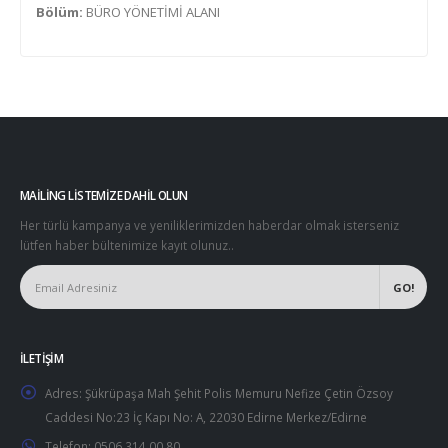
Bölüm:
BÜRO YÖNETİMİ ALANI
MAILING LISTEMIZE DAHIL OLUN
Her türlü kampanya ve yeniliklerimizden haberdar olmak isterseniz
lütfen haber bültenimize kayıt olunuz..
İLETIŞIM
Adres:
Şükrüpaşa Mah Şehit Polis Memuru Nefize Çetin Özsoy
Caddesi No:23 İç Kapı No: A, 22030 Edirne Merkez/Edirne
Telefon:
0506 314 00 80