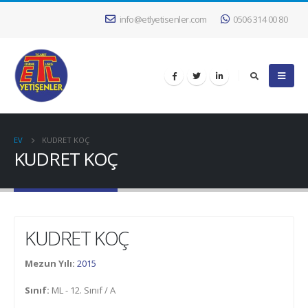
info@etlyetisenler.com
0506 314 00 80
EV
KUDRET KOÇ
KUDRET KOÇ
KUDRET KOÇ
Mezun Yılı:
2015
Sınıf:
ML - 12. Sınıf / A