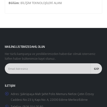
Bölüm:
BİLİŞİM TEKNOLOJİLERİ ALANI
MAILING LISTEMIZE DAHIL OLUN
Her türlü kampanya ve yeniliklerimizden haberdar olmak isterseniz
lütfen haber bültenimize kayıt olunuz..
İLETIŞIM
Adres:
Şükrüpaşa Mah Şehit Polis Memuru Nefize Çetin Özsoy
Caddesi No:23 İç Kapı No: A, 22030 Edirne Merkez/Edirne
Telefon:
0506 314 00 80