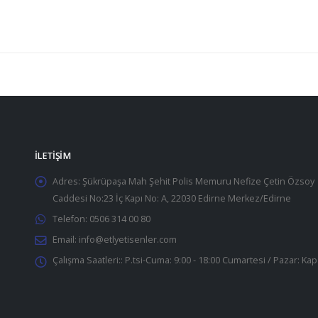
İLETIŞIM
Adres:
Şükrüpaşa Mah Şehit Polis Memuru Nefize Çetin Özsoy
Caddesi No:23 İç Kapı No: A, 22030 Edirne Merkez/Edirne
Telefon:
0506 314 00 80
Email:
info@etlyetisenler.com
Çalışma Saatleri::
P.tsi-Cuma: 9:00 - 18:00 Cumartesi / Pazar: Kap