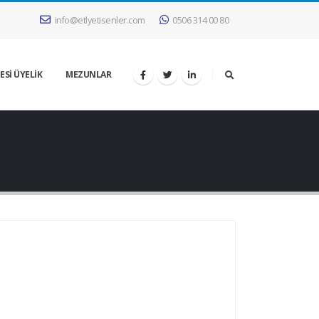
info@etlyetisenler.com
0506 314 00 80
ESİ ÜYELİK
MEZUNLAR