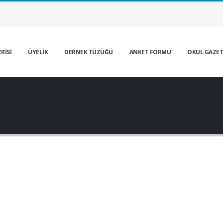
RİSİ
ÜYELİK
DERNEK TÜZÜĞÜ
ANKET FORMU
OKUL GAZET