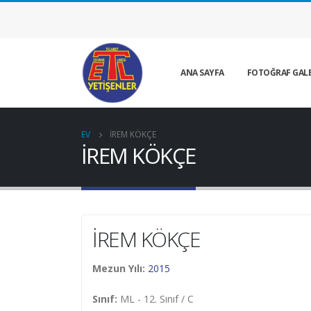
ANA SAYFA
FOTOĞRAF GALE
EV
İREM KÖKÇE
İREM KÖKÇE
İREM KÖKÇE
Mezun Yılı:
2015
Sınıf:
ML - 12. Sınıf / C