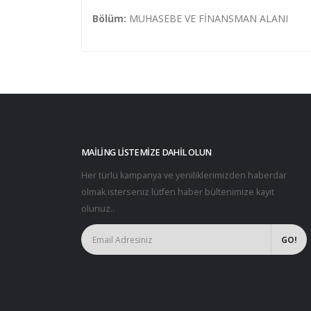
Bölüm:
MUHASEBE VE FİNANSMAN ALANI
MAILING LISTEMIZE DAHIL OLUN
Her türlü kampanya ve yeniliklerimizden haberdar
olmak isterseniz lütfen haber bültenimize kayıt
olunuz..