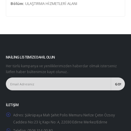
Bölüm:
ULAŞTIRMA HİZMETLERİ ALANI
MAILING LISTEMIZE DAHIL OLUN
Her türlü kampanya ve yeniliklerimizden haberdar olmak isterseniz
lütfen haber bültenimize kayıt olunuz..
İLETIŞIM
Adres:
Şükrüpaşa Mah Şehit Polis Memuru Nefize Çetin Özsoy
Caddesi No:23 İç Kapı No: A, 22030 Edirne Merkez/Edirne
Telefon:
0506 314 00 80