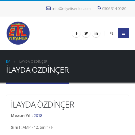
info@etlyetisenler.com
0506 314 00 80
EV
İLAYDA ÖZDİNÇER
İLAYDA ÖZDİNÇER
İLAYDA ÖZDİNÇER
Mezun Yılı:
2018
Sınıf:
AMP - 12. Sınıf / F