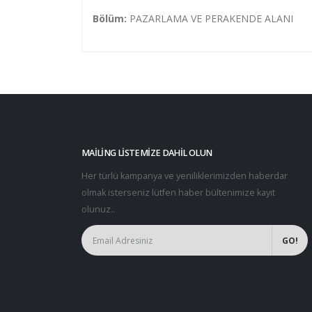
Bölüm:
PAZARLAMA VE PERAKENDE ALANI
MAILING LISTEMIZE DAHIL OLUN
Her türlü kampanya ve yeniliklerimizden haberdar
olmak isterseniz lütfen haber bültenimize kayıt
olunuz..