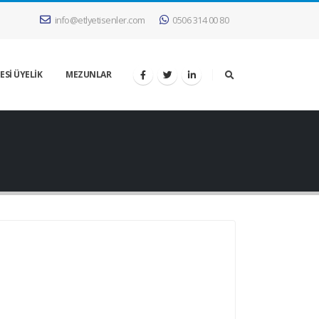
info@etlyetisenler.com
0506 314 00 80
ESİ ÜYELİK
MEZUNLAR