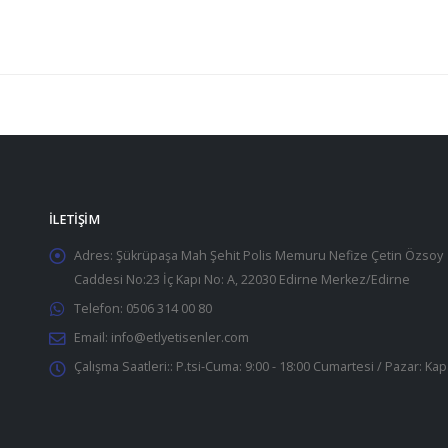
İLETIŞIM
Adres:
Şükrüpaşa Mah Şehit Polis Memuru Nefize Çetin Özsoy
Caddesi No:23 İç Kapı No: A, 22030 Edirne Merkez/Edirne
Telefon:
0506 314 00 80
Email:
info@etlyetisenler.com
Çalışma Saatleri::
P.tsi-Cuma: 9:00 - 18:00 Cumartesi / Pazar: Kap