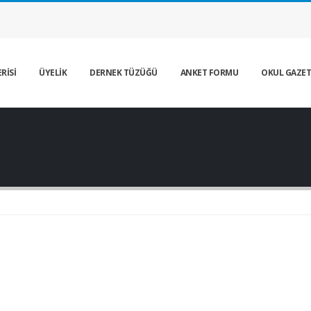
RİSİ
ÜYELİK
DERNEK TÜZÜĞÜ
ANKET FORMU
OKUL GAZET