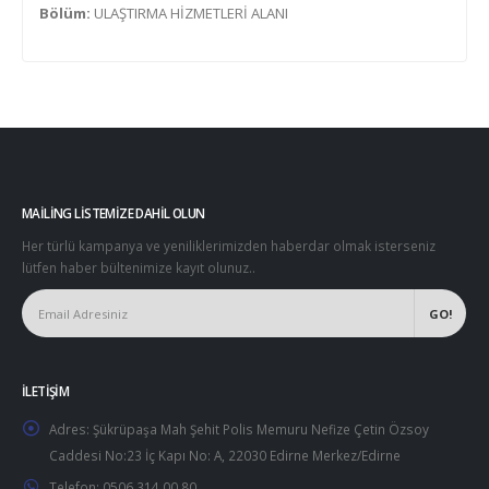
Bölüm:
ULAŞTIRMA HİZMETLERİ ALANI
MAILING LISTEMIZE DAHIL OLUN
Her türlü kampanya ve yeniliklerimizden haberdar olmak isterseniz
lütfen haber bültenimize kayıt olunuz..
İLETIŞIM
Adres:
Şükrüpaşa Mah Şehit Polis Memuru Nefize Çetin Özsoy
Caddesi No:23 İç Kapı No: A, 22030 Edirne Merkez/Edirne
Telefon:
0506 314 00 80