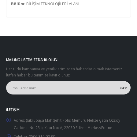
Bölüm:
BİLİŞİM TEKNOLOJİLERİ ALANI
MAILING LISTEMIZE DAHIL OLUN
Her türlü kampanya ve yeniliklerimizden haberdar olmak isterseniz
lütfen haber bültenimize kayıt olunuz..
İLETIŞIM
Adres:
Şükrüpaşa Mah Şehit Polis Memuru Nefize Çetin Özsoy
Caddesi No:23 İç Kapı No: A, 22030 Edirne Merkez/Edirne
Telefon:
0506 314 00 80