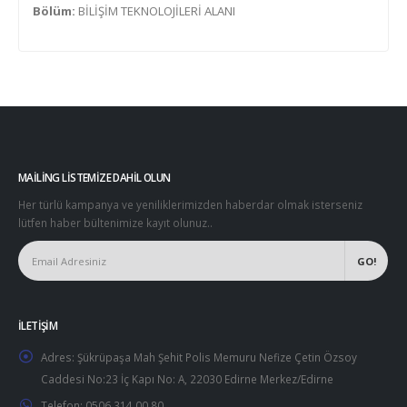
Bölüm:
BİLİŞİM TEKNOLOJİLERİ ALANI
MAILING LISTEMIZE DAHIL OLUN
Her türlü kampanya ve yeniliklerimizden haberdar olmak isterseniz
lütfen haber bültenimize kayıt olunuz..
İLETIŞIM
Adres:
Şükrüpaşa Mah Şehit Polis Memuru Nefize Çetin Özsoy
Caddesi No:23 İç Kapı No: A, 22030 Edirne Merkez/Edirne
Telefon:
0506 314 00 80