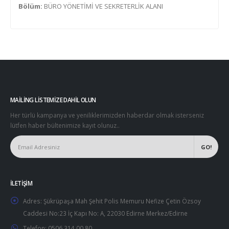
Bölüm:
BÜRO YÖNETİMİ VE SEKRETERLİK ALANI
MAILING LISTEMIZE DAHIL OLUN
Her türlü kampanya ve yeniliklerimizden haberdar olmak isterseniz
lütfen haber bültenimize kayıt olunuz..
İLETIŞIM
Adres:
Şükrüpaşa Mah Şehit Polis Memuru Nefize Çetin Özsoy
Caddesi No:23 İç Kapı No: A, 22030 Edirne Merkez/Edirne
Telefon:
0506 314 00 80