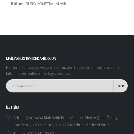
Bölüm:
BÜRO YÖNETİMİ ALANI
MAILING LISTEMIZE DAHIL OLUN
Her türlü kampanya ve yeniliklerimizden haberdar olmak isterseniz
lütfen haber bültenimize kayıt olunuz..
İLETIŞIM
Adres:
Şükrüpaşa Mah Şehit Polis Memuru Nefize Çetin Özsoy
Caddesi No:23 İç Kapı No: A, 22030 Edirne Merkez/Edirne
Telefon:
0506 314 00 80