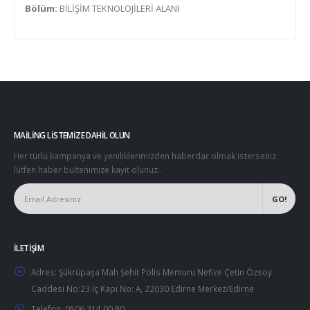
Bölüm:
BİLİŞİM TEKNOLOJİLERİ ALANI
MAILING LISTEMIZE DAHIL OLUN
Her türlü kampanya ve yeniliklerimizden haberdar olmak isterseniz
lütfen haber bültenimize kayıt olunuz..
İLETIŞIM
Adres:
Şükrüpaşa Mah Şehit Polis Memuru Nefize Çetin Özsoy
Caddesi No:23 İç Kapı No: A, 22030 Edirne Merkez/Edirne
Telefon:
0506 314 00 80