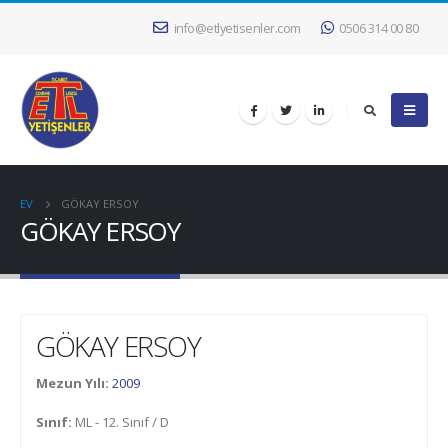
info@etlyetisenler.com
0506 314 00 80
EV
GÖKAY ERSOY
GÖKAY ERSOY
GÖKAY ERSOY
Mezun Yılı:
2009
Sınıf:
ML - 12. Sınıf / D