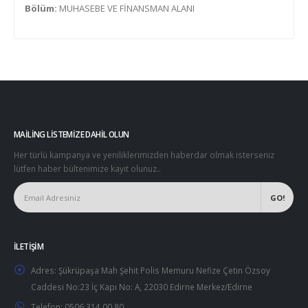
Bölüm:
MUHASEBE VE FİNANSMAN ALANI
MAILING LISTEMIZE DAHIL OLUN
Her türlü kampanya ve yeniliklerimizden haberdar olmak isterseniz
lütfen haber bültenimize kayıt olunuz..
İLETIŞIM
Adres:
Şükrüpaşa Mah Şehit Polis Memuru Nefize Çetin Özsoy
Caddesi No:23 İç Kapı No: A, 22030 Edirne Merkez/Edirne
Telefon:
0506 314 00 80