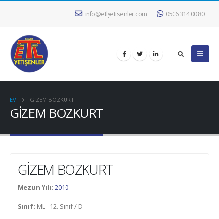
info@etlyetisenler.com
0506 314 00 80
EV
GİZEM BOZKURT
GİZEM BOZKURT
GİZEM BOZKURT
Mezun Yılı:
2010
Sınıf:
ML - 12. Sınıf / D