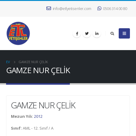
info@etlyetisenler.com
0506 314 00 80
EV
GAMZE NUR ÇELİK
GAMZE NUR ÇELİK
GAMZE NUR ÇELİK
Mezun Yılı:
2012
Sınıf:
AML - 12. Sınıf / A