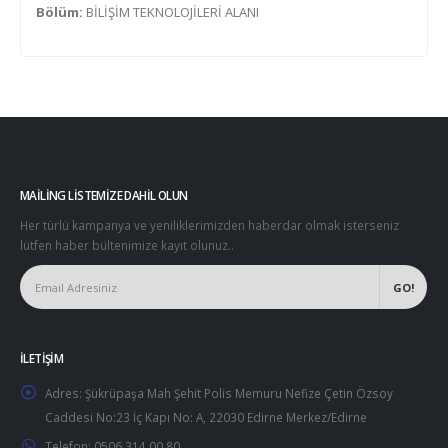
Bölüm:
BİLİŞİM TEKNOLOJİLERİ ALANI
MAILING LISTEMIZE DAHIL OLUN
Her türlü kampanya ve yeniliklerimizden haberdar olmak isterseniz
lütfen haber bültenimize kayıt olunuz..
İLETIŞIM
Adres:
Şükrüpaşa Mah Şehit Polis Memuru Nefize Çetin Özsoy
Caddesi No:23 İç Kapı No: A, 22030 Edirne Merkez/Edirne
Telefon:
0506 314 00 80